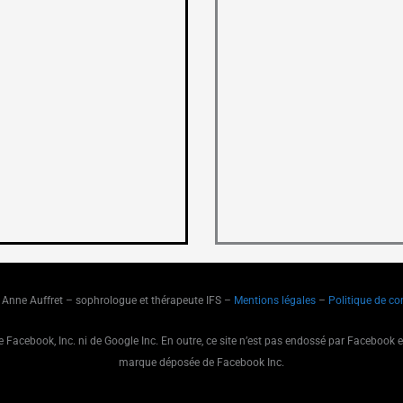
Anne Auffret – sophrologue et thérapeute IFS –
Mentions légales
–
Politique de con
de Facebook, Inc. ni de Google Inc. En outre, ce site n’est pas endossé par Facebook
marque déposée de Facebook Inc.